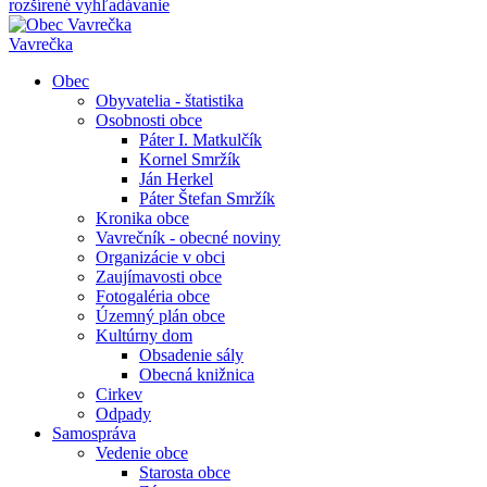
rozšírené vyhľadávanie
Vavrečka
Obec
Obyvatelia - štatistika
Osobnosti obce
Páter I. Matkulčík
Kornel Smržík
Ján Herkel
Páter Štefan Smržík
Kronika obce
Vavrečník - obecné noviny
Organizácie v obci
Zaujímavosti obce
Fotogaléria obce
Územný plán obce
Kultúrny dom
Obsadenie sály
Obecná knižnica
Cirkev
Odpady
Samospráva
Vedenie obce
Starosta obce