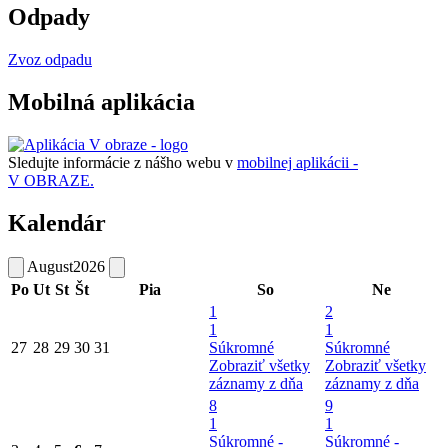
Odpady
Zvoz odpadu
Mobilná aplikácia
Sledujte informácie z nášho webu v
mobilnej aplikácii -
V OBRAZE.
Kalendár
August
2026
Po
Ut
St
Št
Pia
So
Ne
1
2
1
1
27
28
29
30
31
Súkromné
Súkromné
Zobraziť všetky
Zobraziť všetky
záznamy z dňa
záznamy z dňa
8
9
1
1
Súkromné -
Súkromné -