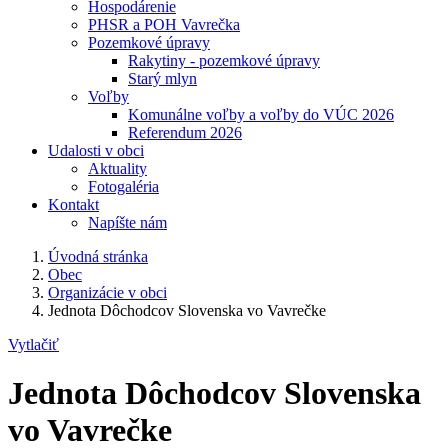
Hospodárenie
PHSR a POH Vavrečka
Pozemkové úpravy
Rakytiny - pozemkové úpravy
Starý mlyn
Voľby
Komunálne voľby a voľby do VÚC 2026
Referendum 2026
Udalosti v obci
Aktuality
Fotogaléria
Kontakt
Napíšte nám
Úvodná stránka
Obec
Organizácie v obci
Jednota Dôchodcov Slovenska vo Vavrečke
Vytlačiť
Jednota Dôchodcov Slovenska
vo Vavrečke