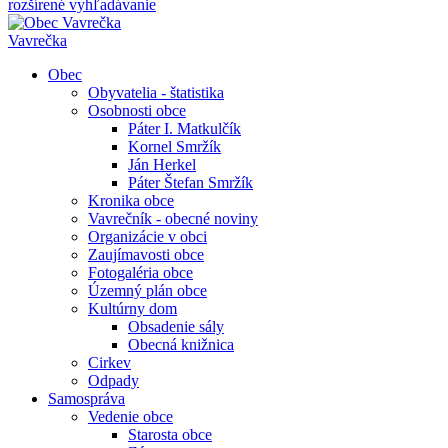
rozšírené vyhľadávanie
Vavrečka
Obec
Obyvatelia - štatistika
Osobnosti obce
Páter I. Matkulčík
Kornel Smržík
Ján Herkel
Páter Štefan Smržík
Kronika obce
Vavrečník - obecné noviny
Organizácie v obci
Zaujímavosti obce
Fotogaléria obce
Územný plán obce
Kultúrny dom
Obsadenie sály
Obecná knižnica
Cirkev
Odpady
Samospráva
Vedenie obce
Starosta obce