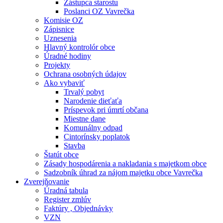
Zástupca starostu
Poslanci OZ Vavrečka
Komisie OZ
Zápisnice
Uznesenia
Hlavný kontrolór obce
Úradné hodiny
Projekty
Ochrana osobných údajov
Ako vybaviť
Trvalý pobyt
Narodenie dieťaťa
Príspevok pri úmrtí občana
Miestne dane
Komunálny odpad
Cintorínsky poplatok
Stavba
Štatút obce
Zásady hospodárenia a nakladania s majetkom obce
Sadzobník úhrad za nájom majetku obce Vavrečka
Zverejňovanie
Úradná tabula
Register zmlúv
Faktúry , Objednávky
VZN