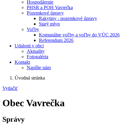
Hospodárenie
PHSR a POH Vavrečka
Pozemkové úpravy
Rakytiny - pozemkové úpravy
Starý mlyn
Voľby
Komunálne voľby a voľby do VÚC 2026
Referendum 2026
Udalosti v obci
Aktuality
Fotogaléria
Kontakt
Napíšte nám
Úvodná stránka
Vytlačiť
Obec Vavrečka
Správy