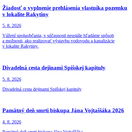
Žiadosť o vyplnenie prehlásenia vlastníka pozemku
v lokalite Rakytiny
5. 8.
2026
Vážení spoluobčania, v súčasnosti neustále hľadáme spôsob
a možnosti, ako realizovať výstavbu vodovodu a kanalizácie
v lokalite Rakytiny.
Divadelná cesta dejinami Spišskej kapituly
5. 8.
2026
Divadelná cesta dejinami Spišskej kapituly
Pamätný deň smrti biskupa Jána Vojtaššáka 2026
4. 8.
2026
Pamätný deň smrti biskupa Jána Vojtaššáka