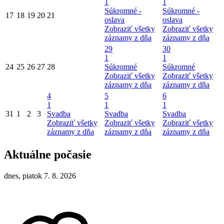
1
1
Súkromné -
Súkromné -
17
18
19
20
21
oslava
oslava
Zobraziť všetky
Zobraziť všetky
záznamy z dňa
záznamy z dňa
29
30
1
1
24
25
26
27
28
Súkromné
Súkromné
Zobraziť všetky
Zobraziť všetky
záznamy z dňa
záznamy z dňa
4
5
6
1
1
1
31
1
2
3
Svadba
Svadba
Svadba
Zobraziť všetky
Zobraziť všetky
Zobraziť všetky
záznamy z dňa
záznamy z dňa
záznamy z dňa
Aktuálne počasie
dnes, piatok 7. 8. 2026