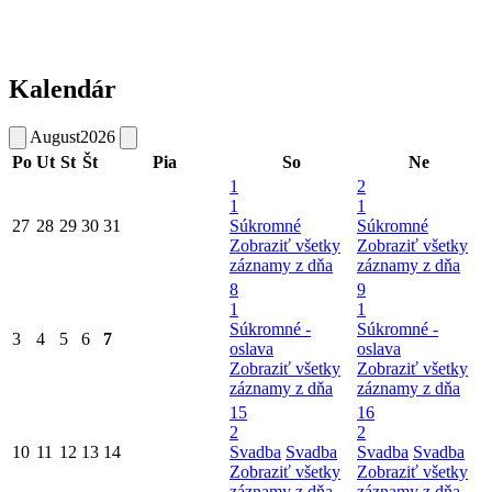
Kalendár
August
2026
Po
Ut
St
Št
Pia
So
Ne
1
2
1
1
27
28
29
30
31
Súkromné
Súkromné
Zobraziť všetky
Zobraziť všetky
záznamy z dňa
záznamy z dňa
8
9
1
1
Súkromné -
Súkromné -
3
4
5
6
7
oslava
oslava
Zobraziť všetky
Zobraziť všetky
záznamy z dňa
záznamy z dňa
15
16
2
2
10
11
12
13
14
Svadba
Svadba
Svadba
Svadba
Zobraziť všetky
Zobraziť všetky
záznamy z dňa
záznamy z dňa