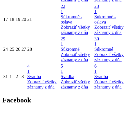
22
23
1
1
Súkromné -
Súkromné -
17
18
19
20
21
oslava
oslava
Zobraziť všetky
Zobraziť všetky
záznamy z dňa
záznamy z dňa
29
30
1
1
24
25
26
27
28
Súkromné
Súkromné
Zobraziť všetky
Zobraziť všetky
záznamy z dňa
záznamy z dňa
4
5
6
1
1
1
31
1
2
3
Svadba
Svadba
Svadba
Zobraziť všetky
Zobraziť všetky
Zobraziť všetky
záznamy z dňa
záznamy z dňa
záznamy z dňa
Facebook