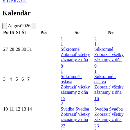
V OBRAZE.
Kalendár
August
2026
Po
Ut
St
Št
Pia
So
Ne
1
2
1
1
27
28
29
30
31
Súkromné
Súkromné
Zobraziť všetky
Zobraziť všetky
záznamy z dňa
záznamy z dňa
8
9
1
1
Súkromné -
Súkromné -
3
4
5
6
7
oslava
oslava
Zobraziť všetky
Zobraziť všetky
záznamy z dňa
záznamy z dňa
15
16
2
2
10
11
12
13
14
Svadba
Svadba
Svadba
Svadba
Zobraziť všetky
Zobraziť všetky
záznamy z dňa
záznamy z dňa
22
23