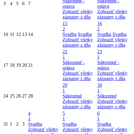
Súkromné -
Súkromné -
3
4
5
6
7
oslava
oslava
Zobraziť všetky
Zobraziť všetky
záznamy z dňa
záznamy z dňa
15
16
2
2
10
11
12
13
14
Svadba
Svadba
Svadba
Svadba
Zobraziť všetky
Zobraziť všetky
záznamy z dňa
záznamy z dňa
22
23
1
1
Súkromné -
Súkromné -
17
18
19
20
21
oslava
oslava
Zobraziť všetky
Zobraziť všetky
záznamy z dňa
záznamy z dňa
29
30
1
1
24
25
26
27
28
Súkromné
Súkromné
Zobraziť všetky
Zobraziť všetky
záznamy z dňa
záznamy z dňa
4
5
6
1
1
1
31
1
2
3
Svadba
Svadba
Svadba
Zobraziť všetky
Zobraziť všetky
Zobraziť všetky