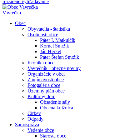
rozšírené vyhľadávanie
Vavrečka
Obec
Obyvatelia - štatistika
Osobnosti obce
Páter I. Matkulčík
Kornel Smržík
Ján Herkel
Páter Štefan Smržík
Kronika obce
Vavrečník - obecné noviny
Organizácie v obci
Zaujímavosti obce
Fotogaléria obce
Územný plán obce
Kultúrny dom
Obsadenie sály
Obecná knižnica
Cirkev
Odpady
Samospráva
Vedenie obce
Starosta obce