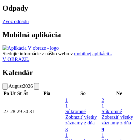
Odpady
Zvoz odpadu
Mobilná aplikácia
Sledujte informácie z nášho webu v
mobilnej aplikácii -
V OBRAZE.
Kalendár
August
2026
Po
Ut
St
Št
Pia
So
Ne
1
2
1
1
27
28
29
30
31
Súkromné
Súkromné
Zobraziť všetky
Zobraziť všetky
záznamy z dňa
záznamy z dňa
8
9
1
1