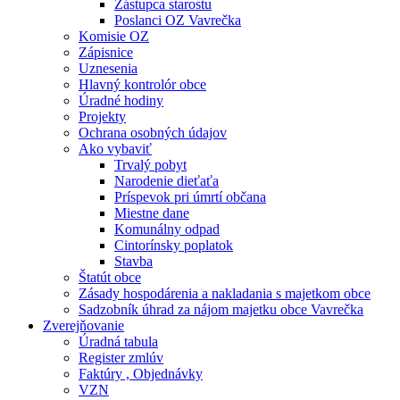
Zástupca starostu
Poslanci OZ Vavrečka
Komisie OZ
Zápisnice
Uznesenia
Hlavný kontrolór obce
Úradné hodiny
Projekty
Ochrana osobných údajov
Ako vybaviť
Trvalý pobyt
Narodenie dieťaťa
Príspevok pri úmrtí občana
Miestne dane
Komunálny odpad
Cintorínsky poplatok
Stavba
Štatút obce
Zásady hospodárenia a nakladania s majetkom obce
Sadzobník úhrad za nájom majetku obce Vavrečka
Zverejňovanie
Úradná tabula
Register zmlúv
Faktúry , Objednávky
VZN