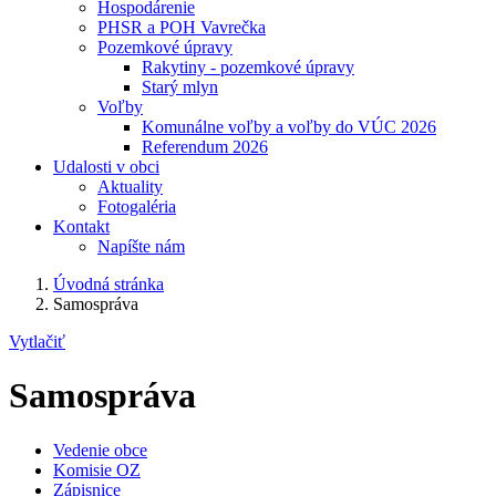
Hospodárenie
PHSR a POH Vavrečka
Pozemkové úpravy
Rakytiny - pozemkové úpravy
Starý mlyn
Voľby
Komunálne voľby a voľby do VÚC 2026
Referendum 2026
Udalosti v obci
Aktuality
Fotogaléria
Kontakt
Napíšte nám
Úvodná stránka
Samospráva
Vytlačiť
Samospráva
Vedenie obce
Komisie OZ
Zápisnice