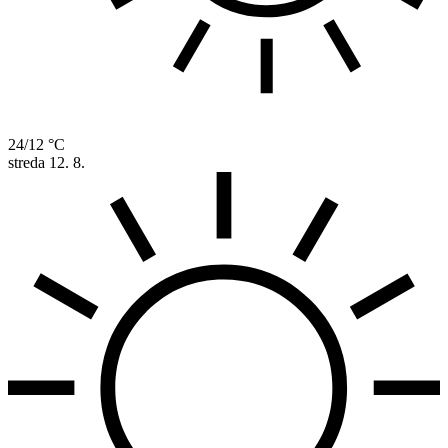
24/12 °C
streda
12. 8.