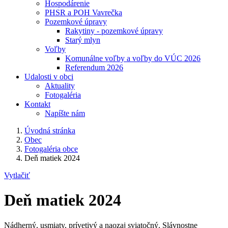
Hospodárenie
PHSR a POH Vavrečka
Pozemkové úpravy
Rakytiny - pozemkové úpravy
Starý mlyn
Voľby
Komunálne voľby a voľby do VÚC 2026
Referendum 2026
Udalosti v obci
Aktuality
Fotogaléria
Kontakt
Napíšte nám
Úvodná stránka
Obec
Fotogaléria obce
Deň matiek 2024
Vytlačiť
Deň matiek 2024
Nádherný, usmiaty, prívetivý a naozaj sviatočný. Slávnostne