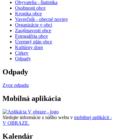
Obyvatelia - štatistika
Osobnosti obce
Kronika obce
Vavrečník - obecné noviny
Organizácie v obci
Zaujímavosti obce
Fotogaléria obce
Územný plán obce
Kultúrny dom
Cirkev
Odpady
Odpady
Zvoz odpadu
Mobilná aplikácia
Sledujte informácie z nášho webu v
mobilnej aplikácii -
V OBRAZE.
Kalendár