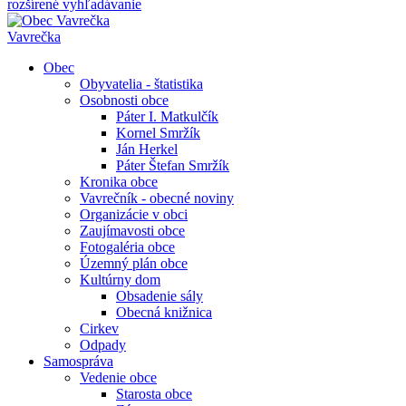
rozšírené vyhľadávanie
Vavrečka
Obec
Obyvatelia - štatistika
Osobnosti obce
Páter I. Matkulčík
Kornel Smržík
Ján Herkel
Páter Štefan Smržík
Kronika obce
Vavrečník - obecné noviny
Organizácie v obci
Zaujímavosti obce
Fotogaléria obce
Územný plán obce
Kultúrny dom
Obsadenie sály
Obecná knižnica
Cirkev
Odpady
Samospráva
Vedenie obce
Starosta obce