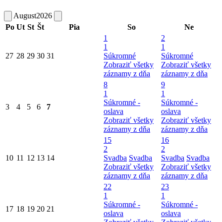
August
2026
Po
Ut
St
Št
Pia
So
Ne
1
2
1
1
27
28
29
30
31
Súkromné
Súkromné
Zobraziť všetky
Zobraziť všetky
záznamy z dňa
záznamy z dňa
8
9
1
1
Súkromné -
Súkromné -
3
4
5
6
7
oslava
oslava
Zobraziť všetky
Zobraziť všetky
záznamy z dňa
záznamy z dňa
15
16
2
2
10
11
12
13
14
Svadba
Svadba
Svadba
Svadba
Zobraziť všetky
Zobraziť všetky
záznamy z dňa
záznamy z dňa
22
23
1
1
Súkromné -
Súkromné -
17
18
19
20
21
oslava
oslava