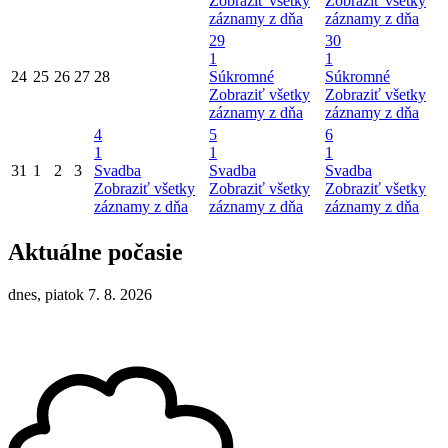
Zobraziť všetky
Zobraziť všetky
záznamy z dňa
záznamy z dňa
29
30
1
1
24
25
26
27
28
Súkromné
Súkromné
Zobraziť všetky
Zobraziť všetky
záznamy z dňa
záznamy z dňa
4
5
6
1
1
1
31
1
2
3
Svadba
Svadba
Svadba
Zobraziť všetky
Zobraziť všetky
Zobraziť všetky
záznamy z dňa
záznamy z dňa
záznamy z dňa
Aktuálne počasie
dnes, piatok 7. 8. 2026