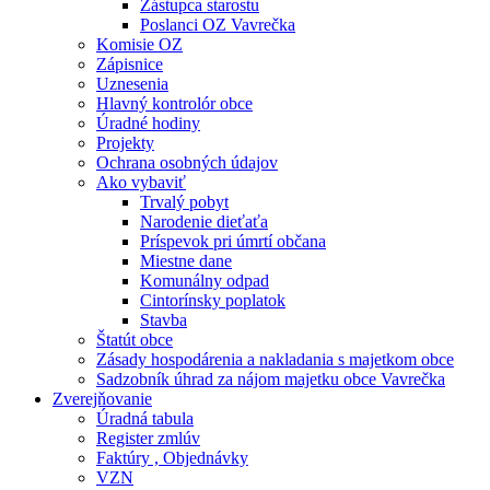
Zástupca starostu
Poslanci OZ Vavrečka
Komisie OZ
Zápisnice
Uznesenia
Hlavný kontrolór obce
Úradné hodiny
Projekty
Ochrana osobných údajov
Ako vybaviť
Trvalý pobyt
Narodenie dieťaťa
Príspevok pri úmrtí občana
Miestne dane
Komunálny odpad
Cintorínsky poplatok
Stavba
Štatút obce
Zásady hospodárenia a nakladania s majetkom obce
Sadzobník úhrad za nájom majetku obce Vavrečka
Zverejňovanie
Úradná tabula
Register zmlúv
Faktúry , Objednávky
VZN