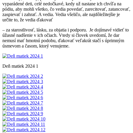
vyparádené deti, celé nedočkavé, kedy už nastane ich chvíľa na
pódiu, aby mohli všetko, čo vedia povedať, zarecitovať, zatancovať,
zaspievať i zahrať. A vedia. Vedia všeličo, ale najdôležitejšie je
určite to, že vedia ďakovať
– za starostlivosť, lásku, za objatia i podporu. Je dojímavé vidieť to
úžasné nadšenie v ich očiach. Vtedy si človek uvedomí, že dar
nemusí mať hmotnú podobu, ďakovať veľakrát stačí s úprimným
úsmevom a časom, ktorý venujeme.
Deň matiek 2024 1